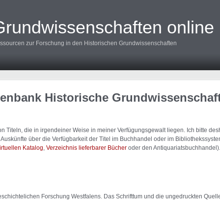
Grundwissenschaften online
ssourcen zur Forschung in den Historischen Grundwissenschaften
tenbank Historische Grundwissenschaf
 Titeln, die in irgendeiner Weise in meiner Verfügungsgewalt liegen. Ich bitte d
uskünfte über die Verfügbarkeit der Titel im Buchhandel oder im Bibliothekssystem
irtuellen Katalog
,
Verzeichnis lieferbarer Bücher
oder den Antiquariatsbuchhandel)
hichtelichen Forschung Westfalens. Das Schrifttum und die ungedruckten Quellen, 