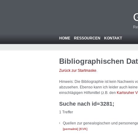
Re
HOME
RESSOURCEN
KONTAKT
Bibliographischen Da
Zurück zur Startmaske
.
Hinweis: Die Bibliographie ist
kein
Nachweis von
abzusehen. Ebenso kann ich leider auch keine A
einschlägigen Hilfsmittel (z.B. den
Karlsruher V
Suche nach id=3281;
1 Treffer
Quellen zur genealogischen und personengesc
permalink
KVK