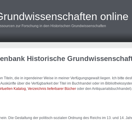
Grundwissenschaften online
ssourcen zur Forschung in den Historischen Grundwissenschaften
tenbank Historische Grundwissenschaf
 Titeln, die in irgendeiner Weise in meiner Verfügungsgewalt liegen. Ich bitte d
uskünfte über die Verfügbarkeit der Titel im Buchhandel oder im Bibliothekssystem
irtuellen Katalog
,
Verzeichnis lieferbarer Bücher
oder den Antiquariatsbuchhandel)
hein. Die Gestaltung der politisch-sozialen Ordnung des Reichs im 13. und 14. Jah