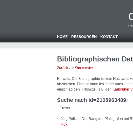
Re
HOME
RESSOURCEN
KONTAKT
Bibliographischen Da
Zurück zur Startmaske
.
Hinweis: Die Bibliographie ist
kein
Nachweis von
abzusehen. Ebenso kann ich leider auch keine A
einschlägigen Hilfsmittel (z.B. den
Karlsruher V
Suche nach id=2108963489;
1 Treffer
Jörg Peltzer: Der Rang der Pfalzgrafen bei R
KVK