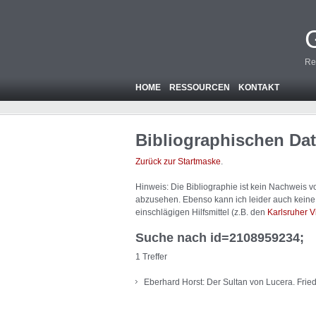
Re
HOME
RESSOURCEN
KONTAKT
Bibliographischen Da
Zurück zur Startmaske
.
Hinweis: Die Bibliographie ist
kein
Nachweis von
abzusehen. Ebenso kann ich leider auch keine A
einschlägigen Hilfsmittel (z.B. den
Karlsruher V
Suche nach id=2108959234;
1 Treffer
Eberhard Horst: Der Sultan von Lucera. Fried