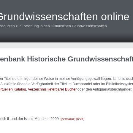
Grundwissenschaften online
ssourcen zur Forschung in den Historischen Grundwissenschaften
tenbank Historische Grundwissenschaf
 Titeln, die in irgendeiner Weise in meiner Verfügungsgewalt liegen. Ich bitte d
uskünfte über die Verfügbarkeit der Titel im Buchhandel oder im Bibliothekssystem
irtuellen Katalog
,
Verzeichnis lieferbarer Bücher
oder den Antiquariatsbuchhandel)
rich II. und der Islam, München 2009.
permalink
KVK