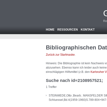
Re
HOME
RESSOURCEN
KONTAKT
Bibliographischen Da
Zurück zur Startmaske
.
Hinweis: Die Bibliographie ist
kein
Nachweis von
abzusehen. Ebenso kann ich leider auch keine A
einschlägigen Hilfsmittel (z.B. den
Karlsruher V
Suche nach id=2108957521;
1 Treffer
STEINWEDE,Otto ;Bearb.: MANSFELDER SIP
Schluessel,Bd.4(1959-1960)S.789-804+947