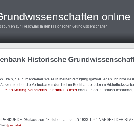
Grundwissenschaften online
ssourcen zur Forschung in den Historischen Grundwissenschaften
tenbank Historische Grundwissenschaf
 Titeln, die in irgendeiner Weise in meiner Verfügungsgewalt liegen. Ich bitte d
uskünfte über die Verfügbarkeit der Titel im Buchhandel oder im Bibliothekssystem
irtuellen Katalog
,
Verzeichnis lieferbarer Bücher
oder den Antiquariatsbuchhandel)
PENKUNDE. (Beilage zum "Eisleber Tageblatt") 1933-1941 MANSFELDER BLAET
-948
permalink