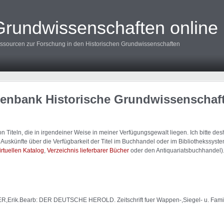
Grundwissenschaften online
ssourcen zur Forschung in den Historischen Grundwissenschaften
tenbank Historische Grundwissenschaf
 Titeln, die in irgendeiner Weise in meiner Verfügungsgewalt liegen. Ich bitte d
uskünfte über die Verfügbarkeit der Titel im Buchhandel oder im Bibliothekssystem
irtuellen Katalog
,
Verzeichnis lieferbarer Bücher
oder den Antiquariatsbuchhandel)
Erik.Bearb: DER DEUTSCHE HEROLD. Zeitschrift fuer Wappen-,Siegel- u. Famili