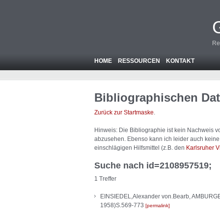
Re
HOME
RESSOURCEN
KONTAKT
Bibliographischen Da
Zurück zur Startmaske
.
Hinweis: Die Bibliographie ist
kein
Nachweis von
abzusehen. Ebenso kann ich leider auch keine A
einschlägigen Hilfsmittel (z.B. den
Karlsruher V
Suche nach id=2108957519;
1 Treffer
EINSIEDEL,Alexander von.Bearb, AMBURGER,
1958)S.569-773
permalink