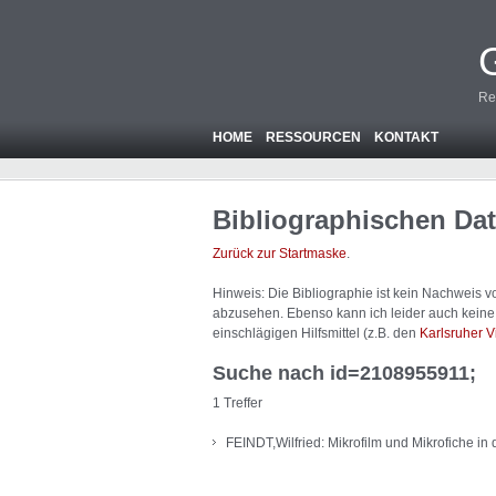
Re
HOME
RESSOURCEN
KONTAKT
Bibliographischen Da
Zurück zur Startmaske
.
Hinweis: Die Bibliographie ist
kein
Nachweis von
abzusehen. Ebenso kann ich leider auch keine A
einschlägigen Hilfsmittel (z.B. den
Karlsruher V
Suche nach id=2108955911;
1 Treffer
FEINDT,Wilfried: Mikrofilm und Mikrofiche 