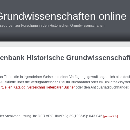
Grundwissenschaften online
ssourcen zur Forschung in den Historischen Grundwissenschaften
tenbank Historische Grundwissenschaf
 Titeln, die in irgendeiner Weise in meiner Verfügungsgewalt liegen. Ich bitte d
uskünfte über die Verfügbarkeit der Titel im Buchhandel oder im Bibliothekssystem
irtuellen Katalog
,
Verzeichnis lieferbarer Bücher
oder den Antiquariatsbuchhandel)
in der Archivbenutzung. in: DER ARCHIVAR Jg.39(1986)Sp.043-046
permalink