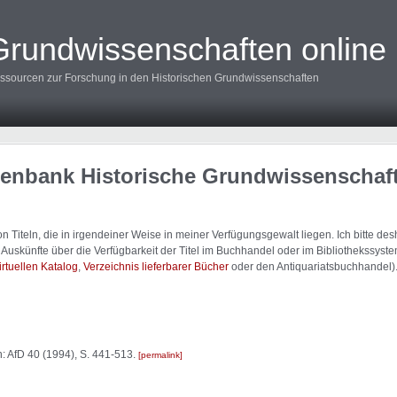
Grundwissenschaften online
ssourcen zur Forschung in den Historischen Grundwissenschaften
tenbank Historische Grundwissenschaf
 Titeln, die in irgendeiner Weise in meiner Verfügungsgewalt liegen. Ich bitte d
uskünfte über die Verfügbarkeit der Titel im Buchhandel oder im Bibliothekssystem
irtuellen Katalog
,
Verzeichnis lieferbarer Bücher
oder den Antiquariatsbuchhandel)
n: AfD 40 (1994), S. 441-513.
permalink