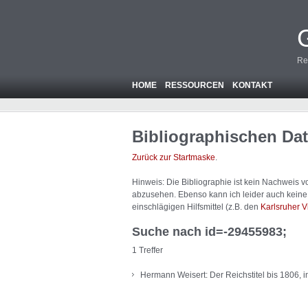
Re
HOME
RESSOURCEN
KONTAKT
Bibliographischen Da
Zurück zur Startmaske
.
Hinweis: Die Bibliographie ist
kein
Nachweis von
abzusehen. Ebenso kann ich leider auch keine A
einschlägigen Hilfsmittel (z.B. den
Karlsruher V
Suche nach id=-29455983;
1 Treffer
Hermann Weisert: Der Reichstitel bis 1806, i