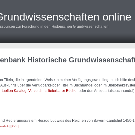
Grundwissenschaften online
ssourcen zur Forschung in den Historischen Grundwissenschaften
tenbank Historische Grundwissenschaf
 Titeln, die in irgendeiner Weise in meiner Verfügungsgewalt liegen. Ich bitte d
uskünfte über die Verfügbarkeit der Titel im Buchhandel oder im Bibliothekssystem
irtuellen Katalog
,
Verzeichnis lieferbarer Bücher
oder den Antiquariatsbuchhandel)
 Rat und Regierungssystem Herzog Ludwigs des Reichen von Bayern-Landshut 1450-1
malink
KVK