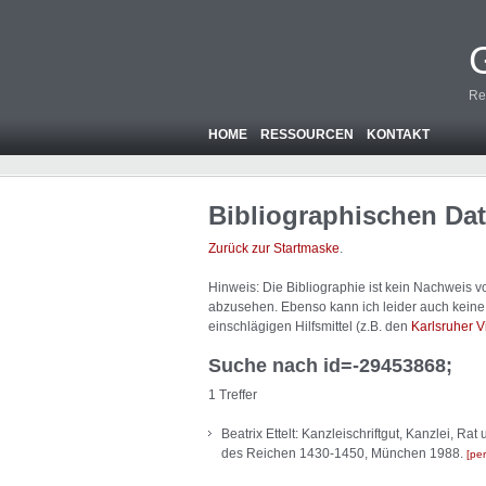
Re
HOME
RESSOURCEN
KONTAKT
Bibliographischen Da
Zurück zur Startmaske
.
Hinweis: Die Bibliographie ist
kein
Nachweis von
abzusehen. Ebenso kann ich leider auch keine A
einschlägigen Hilfsmittel (z.B. den
Karlsruher V
Suche nach id=-29453868;
1 Treffer
Beatrix Ettelt: Kanzleischriftgut, Kanzlei,
des Reichen 1430-1450, München 1988.
per