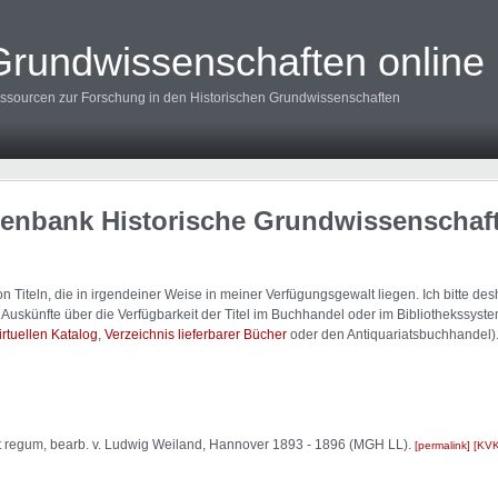
Grundwissenschaften online
ssourcen zur Forschung in den Historischen Grundwissenschaften
tenbank Historische Grundwissenschaf
 Titeln, die in irgendeiner Weise in meiner Verfügungsgewalt liegen. Ich bitte d
uskünfte über die Verfügbarkeit der Titel im Buchhandel oder im Bibliothekssystem
irtuellen Katalog
,
Verzeichnis lieferbarer Bücher
oder den Antiquariatsbuchhandel)
et regum, bearb. v. Ludwig Weiland, Hannover 1893 - 1896 (MGH LL).
permalink
KV