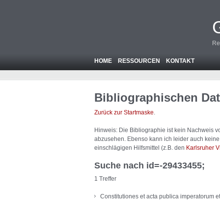
Re
HOME
RESSOURCEN
KONTAKT
Bibliographischen Da
Zurück zur Startmaske
.
Hinweis: Die Bibliographie ist
kein
Nachweis von
abzusehen. Ebenso kann ich leider auch keine A
einschlägigen Hilfsmittel (z.B. den
Karlsruher V
Suche nach id=-29433455;
1 Treffer
Constitutiones et acta publica imperatorum 