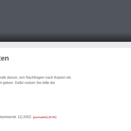
ten
eshalb darum, von Nachfragen nach Kopien etc.
 geben. Dafür nutzen Sie bitte die
.
Hammerstr. 11] 2002.
permalink
KVK