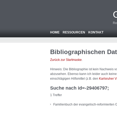
Re
HOME
RESSOURCEN
KONTAKT
Bibliographischen Da
Zurück zur Startmaske
.
Hinweis: Die Bibliographie ist
kein
Nachweis von
abzusehen. Ebenso kann ich leider auch keine A
einschlägigen Hilfsmittel (z.B. den
Karlsruher V
Suche nach id=-29406797;
1 Treffer
Familienbuch der evangelisch-reformierten 