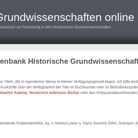
Grundwissenschaften online
ssourcen zur Forschung in den Historischen Grundwissenschaften
tenbank Historische Grundwissenschaf
 Titeln, die in irgendeiner Weise in meiner Verfügungsgewalt liegen. Ich bitte d
uskünfte über die Verfügbarkeit der Titel im Buchhandel oder im Bibliothekssystem
irtuellen Katalog
,
Verzeichnis lieferbarer Bücher
oder den Antiquariatsbuchhandel)
Gemeinde Drabenderhöhe, hg. v. Helmut Lewer u. Hans Joachim Söhn, Solingen, [