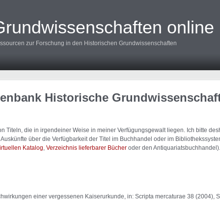
Grundwissenschaften online
ssourcen zur Forschung in den Historischen Grundwissenschaften
tenbank Historische Grundwissenschaf
 Titeln, die in irgendeiner Weise in meiner Verfügungsgewalt liegen. Ich bitte d
uskünfte über die Verfügbarkeit der Titel im Buchhandel oder im Bibliothekssystem
irtuellen Katalog
,
Verzeichnis lieferbarer Bücher
oder den Antiquariatsbuchhandel)
chwirkungen einer vergessenen Kaiserurkunde, in: Scripta mercaturae 38 (2004), S