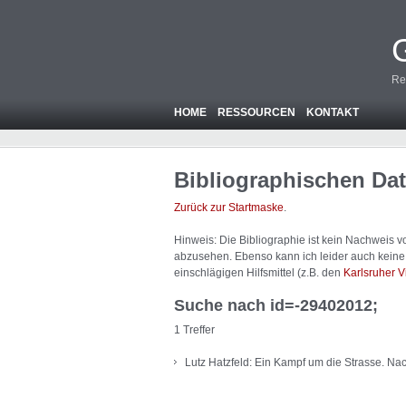
Re
HOME
RESSOURCEN
KONTAKT
Bibliographischen Da
Zurück zur Startmaske
.
Hinweis: Die Bibliographie ist
kein
Nachweis von
abzusehen. Ebenso kann ich leider auch keine A
einschlägigen Hilfsmittel (z.B. den
Karlsruher V
Suche nach id=-29402012;
1 Treffer
Lutz Hatzfeld: Ein Kampf um die Strasse. Na