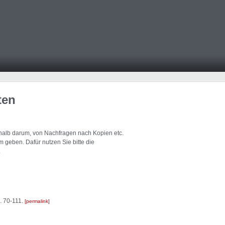
ten
eshalb darum, von Nachfragen nach Kopien etc.
 geben. Dafür nutzen Sie bitte die
.
. 70-111.
permalink