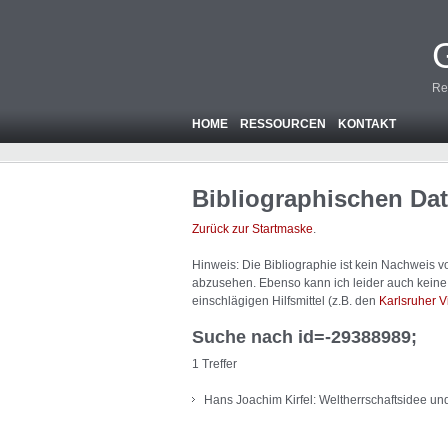
Re
HOME
RESSOURCEN
KONTAKT
Bibliographischen Da
Zurück zur Startmaske
.
Hinweis: Die Bibliographie ist
kein
Nachweis von
abzusehen. Ebenso kann ich leider auch keine A
einschlägigen Hilfsmittel (z.B. den
Karlsruher V
Suche nach id=-29388989;
1 Treffer
Hans Joachim Kirfel: Weltherrschaftsidee un