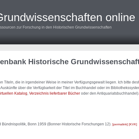
Grundwissenschaften online
ssourcen zur Forschung in den Historischen Grundwissenschaften
tenbank Historische Grundwissenschaf
 Titeln, die in irgendeiner Weise in meiner Verfügungsgewalt liegen. Ich bitte d
uskünfte über die Verfügbarkeit der Titel im Buchhandel oder im Bibliothekssystem
irtuellen Katalog
,
Verzeichnis lieferbarer Bücher
oder den Antiquariatsbuchhandel)
d Bündnispolitik, Bonn 1959 (Bonner Historische Forschungen 12).
permalink
KVK