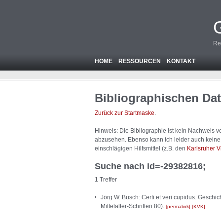
Re
HOME
RESSOURCEN
KONTAKT
Bibliographischen Da
Zurück zur Startmaske
.
Hinweis: Die Bibliographie ist
kein
Nachweis von
abzusehen. Ebenso kann ich leider auch keine A
einschlägigen Hilfsmittel (z.B. den
Karlsruher V
Suche nach id=-29382816;
1 Treffer
Jörg W. Busch: Certi et veri cupidus. Gesch
Mittelalter-Schriften 80).
permalink
KVK