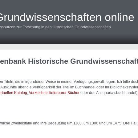
Grundwissenschaften online
ssourcen zur Forschung in den Historischen Grundwissenschaften
tenbank Historische Grundwissenschaf
 Titeln, die in irgendeiner Weise in meiner Verfügungsgewalt liegen. Ich bitte d
uskünfte über die Verfügbarkeit der Titel im Buchhandel oder im Bibliothekssystem
irtuellen Katalog
,
Verzeichnis lieferbarer Bücher
oder den Antiquariatsbuchhandel)
ichtliche Zweifelsfälle und ihre Bedeutung um 1100, um 1300 und um 1475, Drei F