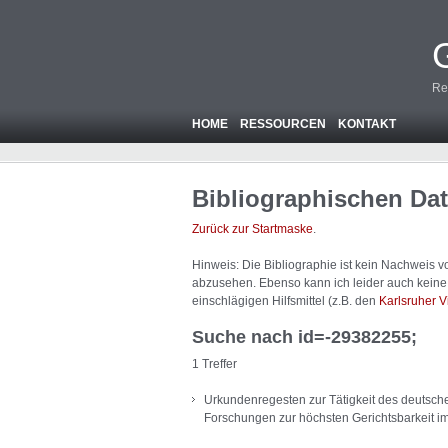
Re
HOME
RESSOURCEN
KONTAKT
Bibliographischen Da
Zurück zur Startmaske
.
Hinweis: Die Bibliographie ist
kein
Nachweis von
abzusehen. Ebenso kann ich leider auch keine A
einschlägigen Hilfsmittel (z.B. den
Karlsruher V
Suche nach id=-29382255;
1 Treffer
Urkundenregesten zur Tätigkeit des deutschen
Forschungen zur höchsten Gerichtsbarkeit im