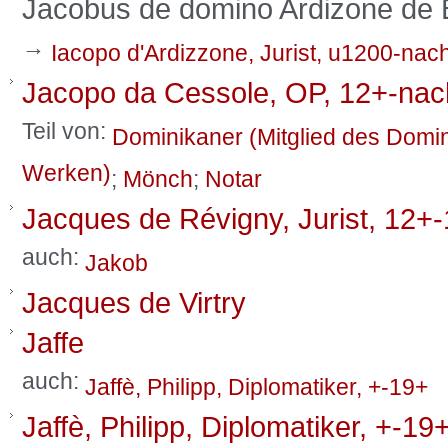
Jacobus de domino Ardizone de B
→
Iacopo d'Ardizzone, Jurist, u1200-nac
Jacopo da Cessole, OP, 12+-nac
Teil von:
Dominikaner (Mitglied des Domi
Werken)
;
Mönch
;
Notar
Jacques de Révigny, Jurist, 12+
auch:
Jakob
Jacques de Virtry
Jaffe
auch:
Jaffè, Philipp, Diplomatiker, +-19+
Jaffè, Philipp, Diplomatiker, +-19