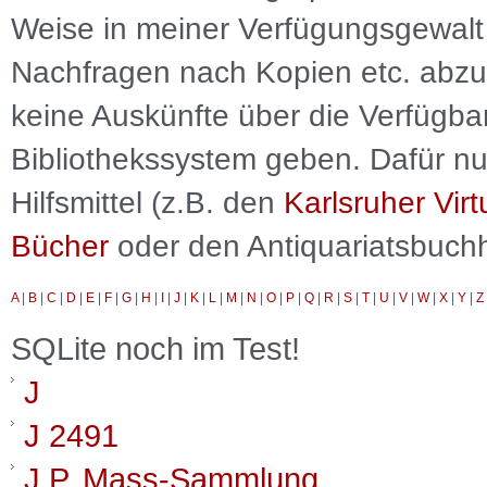
Weise in meiner Verfügungsgewalt 
Nachfragen nach Kopien etc. abzu
keine Auskünfte über die Verfügbar
Bibliothekssystem geben. Dafür nut
Hilfsmittel (z.B. den
Karlsruher Virt
Bücher
oder den Antiquariatsbuch
A
|
B
|
C
|
D
|
E
|
F
|
G
|
H
|
I
|
J
|
K
|
L
|
M
|
N
|
O
|
P
|
Q
|
R
|
S
|
T
|
U
|
V
|
W
|
X
|
Y
|
Z
SQLite noch im Test!
J
J 2491
J.P. Mass-Sammlung