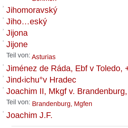
Jihomoravský
Jiho…eský
Jijona
Jijone
Teil von:
Asturias
Jiménez de Ráda, Ebf v Toledo, 
Jind‹ichu°v Hradec
Joachim II, Mkgf v. Brandenburg
Teil von:
Brandenburg, Mgfen
Joachim J.F.