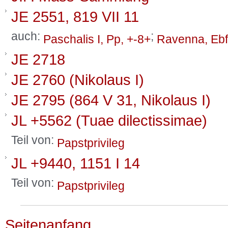
JE 2551, 819 VII 11
auch:
;
Paschalis I, Pp, +-8+
Ravenna, Ebf
JE 2718
JE 2760 (Nikolaus I)
JE 2795 (864 V 31, Nikolaus I)
JL +5562 (Tuae dilectissimae)
Teil von:
Papstprivileg
JL +9440, 1151 I 14
Teil von:
Papstprivileg
Seitenanfang