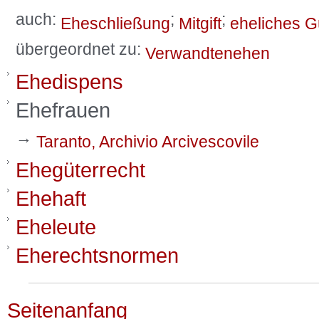
auch:
;
;
Eheschließung
Mitgift
eheliches G
übergeordnet zu:
Verwandtenehen
Ehedispens
Ehefrauen
→
Taranto, Archivio Arcivescovile
Ehegüterrecht
Ehehaft
Eheleute
Eherechtsnormen
Seitenanfang