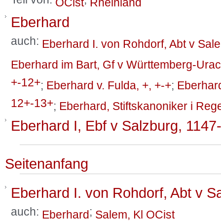
Teil von:
;
OCist
Rheinland
Eberhard
auch:
Eberhard I. von Rohdorf, Abt v Sal
Eberhard im Bart, Gf v Württemberg-Urac
+-12+
;
Eberhard v. Fulda, +, +-+
;
Eberhar
12+-13+
;
Eberhard, Stiftskanoniker i Re
Eberhard I, Ebf v Salzburg, 1147
Seitenanfang
Eberhard I. von Rohdorf, Abt v 
auch:
;
Eberhard
Salem, Kl OCist