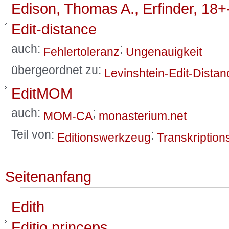
Edison, Thomas A., Erfinder, 18
Edit-distance
auch:
;
Fehlertoleranz
Ungenauigkeit
übergeordnet zu:
Levinshtein-Edit-Distan
EditMOM
auch:
;
MOM-CA
monasterium.net
Teil von:
;
Editionswerkzeug
Transkription
Seitenanfang
Edith
Editio princeps