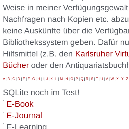
Weise in meiner Verfügungsgewalt 
Nachfragen nach Kopien etc. abzu
keine Auskünfte über die Verfügbar
Bibliothekssystem geben. Dafür nut
Hilfsmittel (z.B. den
Karlsruher Virt
Bücher
oder den Antiquariatsbuch
A
|
B
|
C
|
D
|
E
|
F
|
G
|
H
|
I
|
J
|
K
|
L
|
M
|
N
|
O
|
P
|
Q
|
R
|
S
|
T
|
U
|
V
|
W
|
X
|
Y
|
Z
SQLite noch im Test!
E-Book
E-Journal
E-Learning