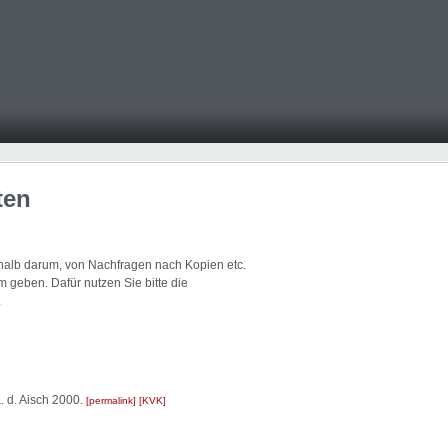
ten
eshalb darum, von Nachfragen nach Kopien etc.
 geben. Dafür nutzen Sie bitte die
.
. d. Aisch 2000.
permalink
KVK