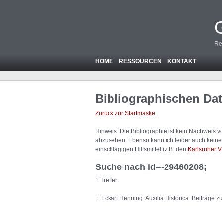
Re
HOME
RESSOURCEN
KONTAKT
Bibliographischen Da
Zurück zur Startmaske
.
Hinweis: Die Bibliographie ist
kein
Nachweis von
abzusehen. Ebenso kann ich leider auch keine A
einschlägigen Hilfsmittel (z.B. den
Karlsruher V
Suche nach id=-29460208;
1 Treffer
Eckart Henning: Auxilia Historica. Beiträge