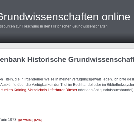
Grundwissenschaften online
ssourcen zur Forschung in den Historischen Grundwissenschaften
tenbank Historische Grundwissenschaf
 Titeln, die in irgendeiner Weise in meiner Verfügungsgewalt liegen. Ich bitte d
uskünfte über die Verfügbarkeit der Titel im Buchhandel oder im Bibliothekssystem
irtuellen Katalog
,
Verzeichnis lieferbarer Bücher
oder den Antiquariatsbuchhandel)
Turin 1973.
permalink
KVK