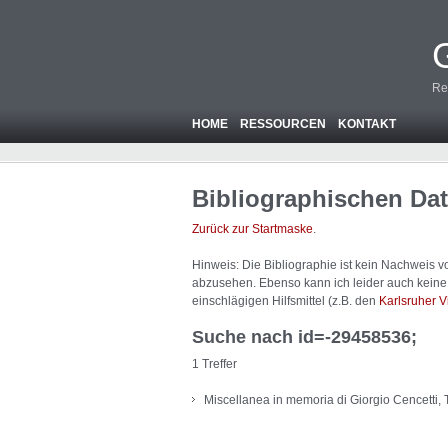
Re
HOME
RESSOURCEN
KONTAKT
Bibliographischen Da
Zurück zur Startmaske
.
Hinweis: Die Bibliographie ist
kein
Nachweis von
abzusehen. Ebenso kann ich leider auch keine A
einschlägigen Hilfsmittel (z.B. den
Karlsruher V
Suche nach id=-29458536;
1 Treffer
Miscellanea in memoria di Giorgio Cencetti, 