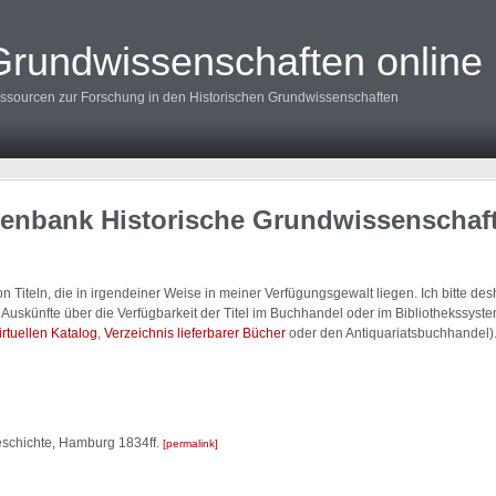
Grundwissenschaften online
ssourcen zur Forschung in den Historischen Grundwissenschaften
tenbank Historische Grundwissenschaf
 Titeln, die in irgendeiner Weise in meiner Verfügungsgewalt liegen. Ich bitte d
uskünfte über die Verfügbarkeit der Titel im Buchhandel oder im Bibliothekssystem
irtuellen Katalog
,
Verzeichnis lieferbarer Bücher
oder den Antiquariatsbuchhandel)
Geschichte, Hamburg 1834ff.
permalink