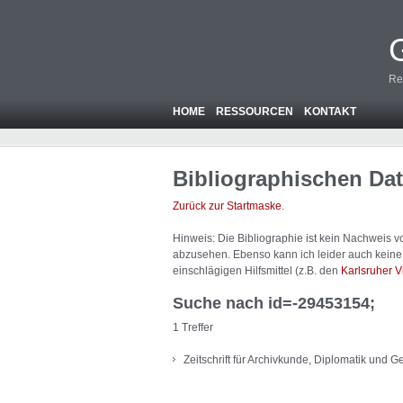
Re
HOME
RESSOURCEN
KONTAKT
Bibliographischen Da
Zurück zur Startmaske
.
Hinweis: Die Bibliographie ist
kein
Nachweis von
abzusehen. Ebenso kann ich leider auch keine A
einschlägigen Hilfsmittel (z.B. den
Karlsruher V
Suche nach id=-29453154;
1 Treffer
Zeitschrift für Archivkunde, Diplomatik und 