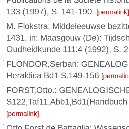
133 (1997), S. 141-190.
permalink
M. Flokstra: Middeleeuwse bezit
1431, in: Maasgouw (De): Tijdsc
Oudheidkunde 111:4 (1992), S. 
FLONDOR,Serban: GENEALOGIE
Heraldica Bd1 S.149-156
permalin
FORST,Otto.: GENEALOGISCHE 
S122,Taf11,Abb1,Bd1(Handbuch 
permalink
Otto Forst de Battaglia: Wissensc