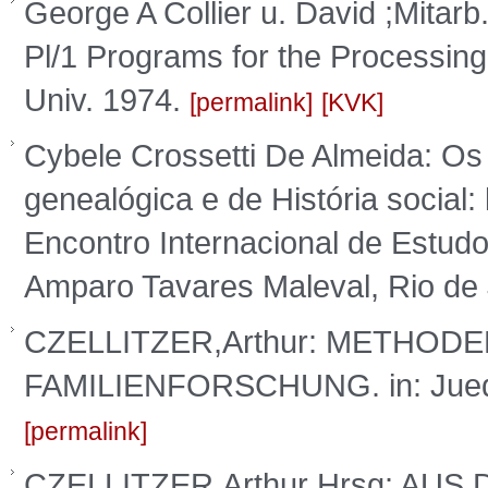
George A Collier u. David ;Mitar
Pl/1 Programs for the Processin
Univ. 1974.
permalink
KVK
Cybele Crossetti De Almeida: Os
genealógica e de História social: l
Encontro Internacional de Estud
Amparo Tavares Maleval, Rio de 
CZELLITZER,Arthur: METHOD
FAMILIENFORSCHUNG. in: Jued.
permalink
CZELLITZER,Arthur Hrsg: AU