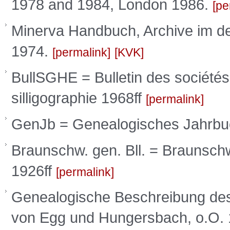
1978 and 1984, London 1986.
pe
Minerva Handbuch, Archive im d
1974.
permalink
KVK
BullSGHE = Bulletin des sociétés
silligographie 1968ff
permalink
GenJb = Genealogisches Jahrbuc
Braunschw. gen. Bll. = Braunschw
1926ff
permalink
Genealogische Beschreibung des 
von Egg und Hungersbach, o.O.