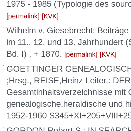
1975 - 1985 (Typologie des sour
permalink
KVK
Wilhelm v. Giesebrecht: Beiträg
im 11., 12. und 13. Jahrhundert (S
Bd. I) , + 1870.
permalink
KVK
GOETTINGER GENEALOGISCH
;Hrsg., REISE,Heinz Leiter.: 
Gesamtinhaltsverzeichnisse mit 
genealogische,heraldische und hi
1952-1960 S345+XI+205+VIII+2
GORDON,Robert S.: IN SEAR