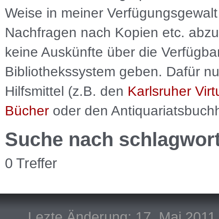
Weise in meiner Verfügungsgewalt 
Nachfragen nach Kopien etc. abzu
keine Auskünfte über die Verfügbar
Bibliothekssystem geben. Dafür nut
Hilfsmittel (z.B. den
Karlsruher Virt
Bücher
oder den Antiquariatsbuch
Suche nach schlagwor
0 Treffer
Lezte Änderung: 17. Mai 2011