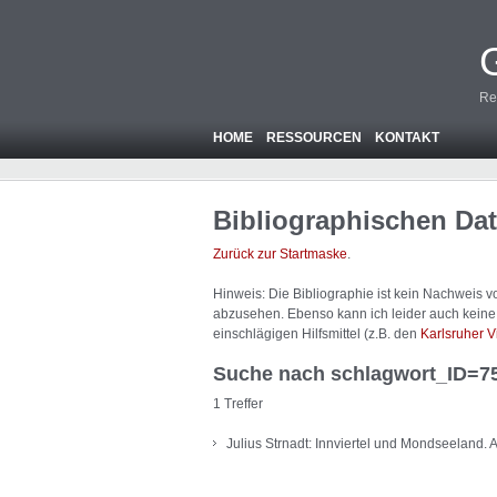
Re
HOME
RESSOURCEN
KONTAKT
Bibliographischen Da
Zurück zur Startmaske
.
Hinweis: Die Bibliographie ist
kein
Nachweis von
abzusehen. Ebenso kann ich leider auch keine A
einschlägigen Hilfsmittel (z.B. den
Karlsruher V
Suche nach schlagwort_ID=7
1 Treffer
Julius Strnadt: Innviertel und Mondseeland. 