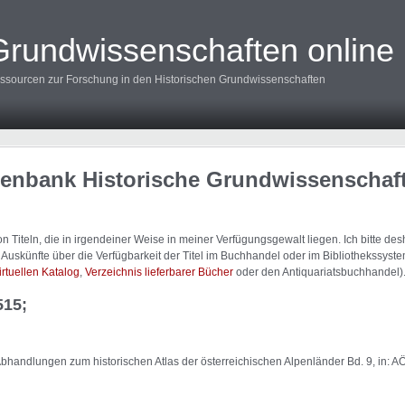
Grundwissenschaften online
ssourcen zur Forschung in den Historischen Grundwissenschaften
tenbank Historische Grundwissenschaf
 Titeln, die in irgendeiner Weise in meiner Verfügungsgewalt liegen. Ich bitte d
uskünfte über die Verfügbarkeit der Titel im Buchhandel oder im Bibliothekssystem
irtuellen Katalog
,
Verzeichnis lieferbarer Bücher
oder den Antiquariatsbuchhandel)
515;
Abhandlungen zum historischen Atlas der österreichischen Alpenländer Bd. 9, in: A