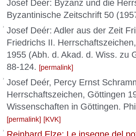
Josef Deér: Byzanz und die Herr
Byzantinische Zeitschrift 50 (19
Josef Deér: Adler aus der Zeit Fried
Friedrichs II. Herrschaftszeiche
1955 (Abh. d. Akad. d. Wiss. zu Gö
88-124.
permalink
Josef Deér, Percy Ernst Schramm:
Herrschaftszeichen, Göttingen 
Wissenschaften in Göttingen. Phil
permalink
KVK
Reinhard Elze: Le insegne del pote