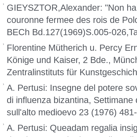
GIEYSZTOR,Alexander: "Non ha
couronne fermee des rois de Polog
BECh Bd.127(1969)S.005-026,T
Florentine Mütherich u. Percy 
Könige und Kaiser, 2 Bde., Münc
Zentralinstituts für Kunstgeschich
A. Pertusi: Insegne del potere so
di influenza bizantina, Settimane d
sull'alto medioevo 23 (1976) 48
A. Pertusi: Queadam regalia insig