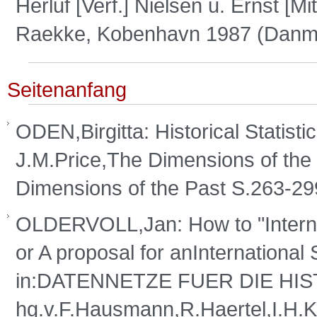
Herluf [Verf.] Nielsen u. Ernst [M
Raekke, Kobenhavn 1987 (Danma
Seitenanfang
ODEN,Birgitta: Historical Statisti
J.M.Price,The Dimensions of th
Dimensions of the Past S.263-2
OLDERVOLL,Jan: How to "Interna
or A proposal for anInternationa
in:DATENNETZE FUER DIE H
hg.v.F.Hausmann,R.Haertel,I.H.K