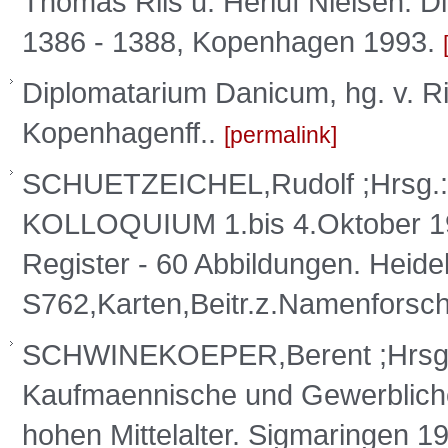
Thomas Riis u. Herluf Nielsen: D
1386 - 1388, Kopenhagen 1993.
Diplomatarium Danicum, hg. v. Rii
Kopenhagenff..
permalink
SCHUETZEICHEL,Rudolf ;Hrsg
KOLLOQUIUM 1.bis 4.Oktober 1984
Register - 60 Abbildungen. Heide
S762,Karten,Beitr.z.Namenforsc
SCHWINEKOEPER,Berent ;Hrsg
Kaufmaennische und Gewerblich
hohen Mittelalter. Sigmaringen