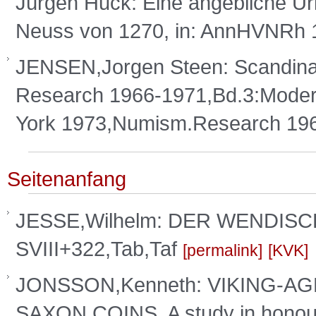
Jürgen Huck: Eine angebliche U
Neuss von 1270, in: AnnHVNRh 1
JENSEN,Jorgen Steen: Scandinav
Research 1966-1971,Bd.3:Moder
York 1973,Numism.Research 19
Seitenanfang
JESSE,Wilhelm: DER WENDISC
SVIII+322,Tab,Taf
permalink
KVK
JONSSON,Kenneth: VIKING-A
SAXON COINS. A study in honour 