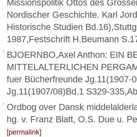
Missionspolitik Ottos des Gross
Nordischer Geschichte. Karl Jor
Historische Studien Bd.16),Stutt
1987,Festschrift H.Beumann S.
BJOERNBO,Axel Anthon: EIN
MITTELALTERLICHEN PERGAMEN
fuer Bücherfreunde Jg.11(1907-0
Jg.11(1907/08)Bd.1 S329-335,A
Ordbog over Dansk middelalderlat
hg. v. Franz Blatt, O.S. Due u. P
permalink