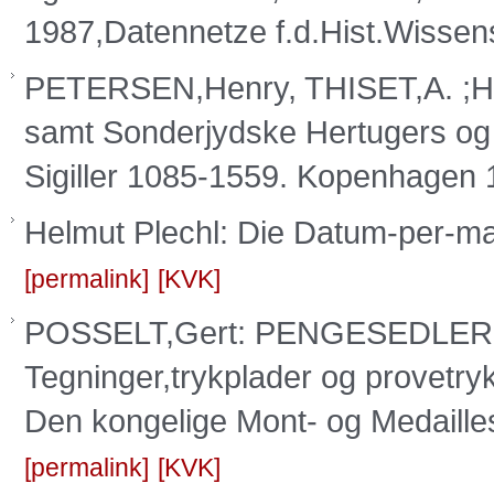
1987,Datennetze f.d.Hist.Wisse
PETERSEN,Henry, THISET,A. ;
samt Sonderjydske Hertugers og 
Sigiller 1085-1559. Kopenhagen
Helmut Plechl: Die Datum-per-ma
permalink
KVK
POSSELT,Gert: PENGESEDLER 
Tegninger,trykplader og provetry
Den kongelige Mont- og Medaill
permalink
KVK