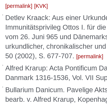
permalink
KVK
Detlev Kraack: Aus einer Urkund
Immunitätsprivileg Ottos I. für d
vom 26. Juni 965 und Dänemarks
urkundlicher, chronikalischer und
50 (2002), S. 677-707.
permalink
Alfred Krarup: Acta Pontificum D
Danmark 1316-1536, Vol. VII S
Bullarium Danicum. Pavelige Ak
bearb. v. Alfred Krarup, Kopenh