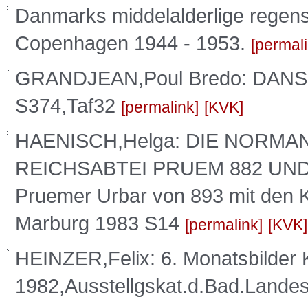
Danmarks middelalderlige regensk
Copenhagen 1944 - 1953.
permal
GRANDJEAN,Poul Bredo: DANS
S374,Taf32
permalink
KVK
HAENISCH,Helga: DIE NORMA
REICHSABTEI PRUEM 882 UND 8
Pruemer Urbar von 893 mit den
Marburg 1983 S14
permalink
KVK
HEINZER,Felix: 6. Monatsbilder 
1982,Ausstellgskat.d.Bad.Lande