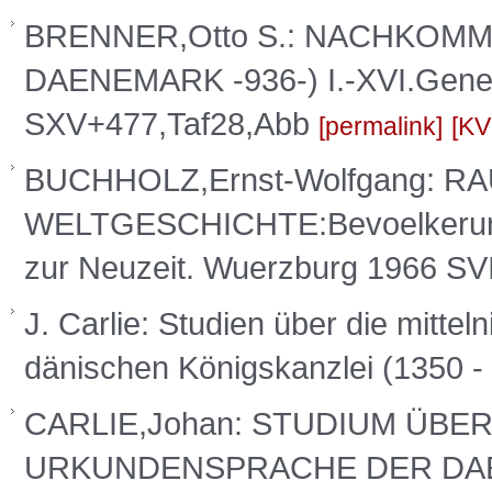
BRENNER,Otto S.: NACHKOM
DAENEMARK -936-) I.-XVI.Genera
SXV+477,Taf28,Abb
permalink
KV
BUCHHOLZ,Ernst-Wolfgang: 
WELTGESCHICHTE:Bevoelkerungs-
zur Neuzeit. Wuerzburg 1966 SV
J. Carlie: Studien über die mitte
dänischen Königskanzlei (1350 -
CARLIE,Johan: STUDIUM ÜBE
URKUNDENSPRACHE DER DAE