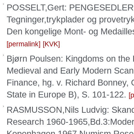
POSSELT,Gert: PENGESEDLER 
Tegninger,trykplader og provetry
Den kongelige Mont- og Medaill
permalink
KVK
Bjørn Poulsen: Kingdoms on the 
Medieval and Early Modern Scand
Finance, hg. v. Richard Bonney,
State in Europe B), S. 101-122.
p
RASMUSSON,Nils Ludvig: Skandin
Research 1960-1965,Bd.3:Modern
Kopenhagen 1967,Numism.Resea