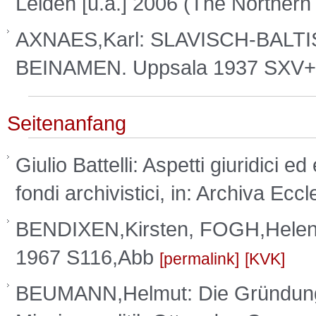
Leiden [u.a.] 2006 (The Northern
AXNAES,Karl: SLAVISCH-BAL
BEINAMEN. Uppsala 1937 SXV+
Seitenanfang
Giulio Battelli: Aspetti giuridici e
fondi archivistici, in: Archiva Ecc
BENDIXEN,Kirsten, FOGH,Helen
1967 S116,Abb
permalink
KVK
BEUMANN,Helmut: Die Gründung 