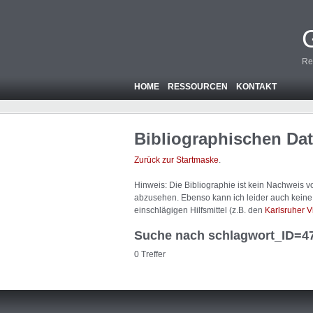
Re
HOME
RESSOURCEN
KONTAKT
Bibliographischen Da
Zurück zur Startmaske
.
Hinweis: Die Bibliographie ist
kein
Nachweis von
abzusehen. Ebenso kann ich leider auch keine A
einschlägigen Hilfsmittel (z.B. den
Karlsruher V
Suche nach schlagwort_ID=4
0 Treffer