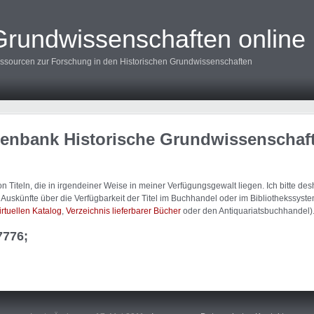
Grundwissenschaften online
ssourcen zur Forschung in den Historischen Grundwissenschaften
tenbank Historische Grundwissenschaf
 Titeln, die in irgendeiner Weise in meiner Verfügungsgewalt liegen. Ich bitte d
uskünfte über die Verfügbarkeit der Titel im Buchhandel oder im Bibliothekssystem
irtuellen Katalog
,
Verzeichnis lieferbarer Bücher
oder den Antiquariatsbuchhandel)
7776;