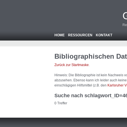
Re
HOME
RESSOURCEN
KONTAKT
Bibliographischen Da
Zurück zur Startmaske
.
Hinweis: Die Bibliographie ist
kein
Nachweis von
abzusehen. Ebenso kann ich leider auch keine A
einschlägigen Hilfsmittel (z.B. den
Karlsruher V
Suche nach schlagwort_ID=4
0 Treffer