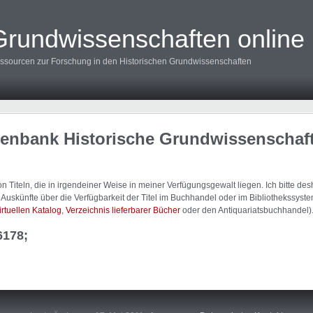
Grundwissenschaften online
ssourcen zur Forschung in den Historischen Grundwissenschaften
tenbank Historische Grundwissenschaf
 Titeln, die in irgendeiner Weise in meiner Verfügungsgewalt liegen. Ich bitte d
uskünfte über die Verfügbarkeit der Titel im Buchhandel oder im Bibliothekssystem
irtuellen Katalog
,
Verzeichnis lieferbarer Bücher
oder den Antiquariatsbuchhandel)
6178;