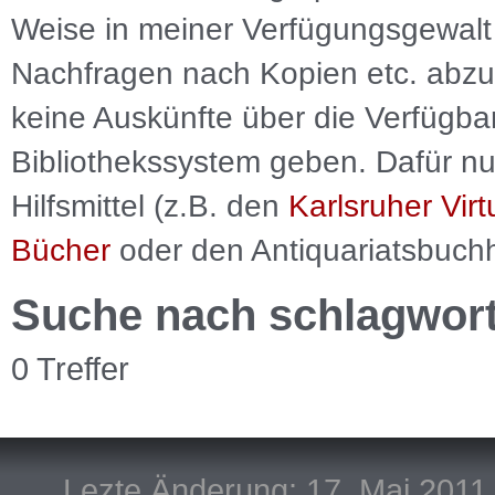
Weise in meiner Verfügungsgewalt 
Nachfragen nach Kopien etc. abzu
keine Auskünfte über die Verfügbar
Bibliothekssystem geben. Dafür nut
Hilfsmittel (z.B. den
Karlsruher Virt
Bücher
oder den Antiquariatsbuch
Suche nach schlagwor
0 Treffer
Lezte Änderung: 17. Mai 2011