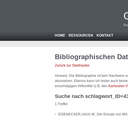
Re
HOME
RESSOURCEN
KONTAKT
Bibliographischen Da
Zurück zur Startmaske
.
Hinweis: Die Bibliographie ist
kein
Nachweis von
abzusehen. Ebenso kann ich leider auch keine A
einschlägigen Hilfsmittel (z.B. den
Karlsruher V
Suche nach schlagwort_ID=4
1 Treffer
EISENECKER,Ulrich W.: Der Einsatz von MS W