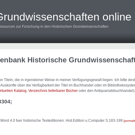
Grundwissenschaften online
ssourcen zur Forschung in den Historischen Grundwissenschaften
tenbank Historische Grundwissenschaf
 Titeln, die in irgendeiner Weise in meiner Verfügungsgewalt liegen. Ich bitte d
uskünfte über die Verfügbarkeit der Titel im Buchhandel oder im Bibliothekssystem
irtuellen Katalog
,
Verzeichnis lieferbarer Bücher
oder den Antiquariatsbuchhandel)
3304;
ord 4.0 fuer historische Texteditionen. Hist.Edition u.Computer S.183-199
permali