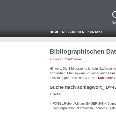
Re
HOME
RESSOURCEN
KONTAKT
Bibliographischen Da
Zurück zur Startmaske
.
Hinweis: Die Bibliographie ist
kein
Nachweis von
abzusehen. Ebenso kann ich leider auch keine A
einschlägigen Hilfsmittel (z.B. den
Karlsruher V
Suche nach schlagwort_ID=4
1 Treffer
FOGEL,Robert William, ENGERMANN,Stanley L
Reinterpretation of American Economic Histo