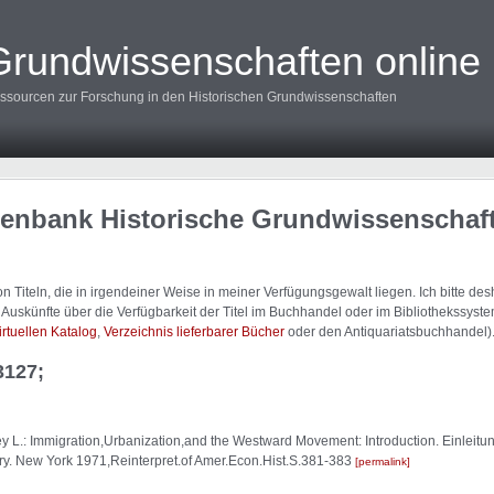
Grundwissenschaften online
ssourcen zur Forschung in den Historischen Grundwissenschaften
tenbank Historische Grundwissenschaf
 Titeln, die in irgendeiner Weise in meiner Verfügungsgewalt liegen. Ich bitte d
uskünfte über die Verfügbarkeit der Titel im Buchhandel oder im Bibliothekssystem
irtuellen Katalog
,
Verzeichnis lieferbarer Bücher
oder den Antiquariatsbuchhandel)
3127;
.: Immigration,Urbanization,and the Westward Movement: Introduction. Einleitun
ry. New York 1971,Reinterpret.of Amer.Econ.Hist.S.381-383
permalink