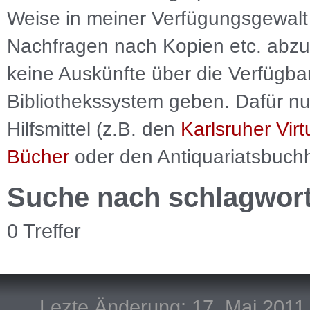
Weise in meiner Verfügungsgewalt 
Nachfragen nach Kopien etc. abzu
keine Auskünfte über die Verfügbar
Bibliothekssystem geben. Dafür nut
Hilfsmittel (z.B. den
Karlsruher Virt
Bücher
oder den Antiquariatsbuch
Suche nach schlagwor
0 Treffer
Lezte Änderung: 17. Mai 2011