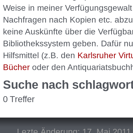
Weise in meiner Verfügungsgewalt 
Nachfragen nach Kopien etc. abzu
keine Auskünfte über die Verfügbar
Bibliothekssystem geben. Dafür nut
Hilfsmittel (z.B. den
Karlsruher Virt
Bücher
oder den Antiquariatsbuch
Suche nach schlagwor
0 Treffer
Lezte Änderung: 17. Mai 2011