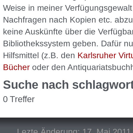
Weise in meiner Verfügungsgewalt 
Nachfragen nach Kopien etc. abzu
keine Auskünfte über die Verfügbar
Bibliothekssystem geben. Dafür nut
Hilfsmittel (z.B. den
Karlsruher Virt
Bücher
oder den Antiquariatsbuch
Suche nach schlagwor
0 Treffer
Lezte Änderung: 17. Mai 2011