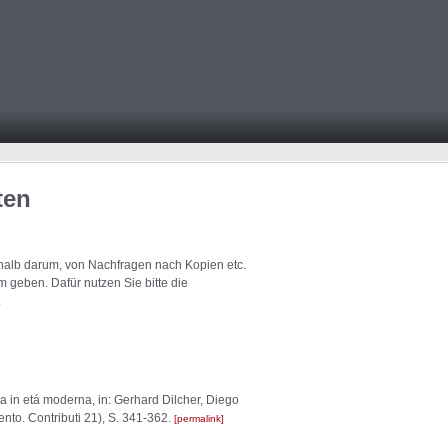
ten
eshalb darum, von Nachfragen nach Kopien etc.
 geben. Dafür nutzen Sie bitte die
.
za in etá moderna, in: Gerhard Dilcher, Diego
rento. Contributi 21), S. 341-362.
permalink