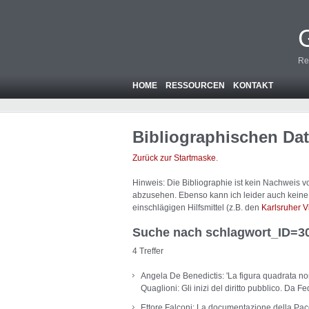
Re
HOME
RESSOURCEN
KONTAKT
Bibliographischen Da
Zurück zur Startmaske
.
Hinweis: Die Bibliographie ist
kein
Nachweis von
abzusehen. Ebenso kann ich leider auch keine A
einschlägigen Hilfsmittel (z.B. den
Karlsruher V
Suche nach schlagwort_ID=3
4 Treffer
Angela De Benedictis: 'La figura quadrata non
Quaglioni: Gli inizi del diritto pubblico. Da F
Ettore Falconi: La documentazione della Pace