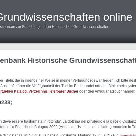
Grundwissenschaften online
ssourcen zur Forschung in den Historischen Grundwissenschaften
tenbank Historische Grundwissenschaf
 Titeln, die in irgendeiner Weise in meiner Verfügungsgewalt liegen. Ich bitte d
uskünfte über die Verfügbarkeit der Titel im Buchhandel oder im Bibliothekssystem
irtuellen Katalog
,
Verzeichnis lieferbarer Bücher
oder den Antiquariatsbuchhandel)
0238;
 deve essere trasformata in rotonda'. La dottrina del privilegio e la pace diCostan
ederico I a Federico II, Bologna 2009 (Annali dell'Istituto storico italo-germanico in T
 di Costanza, in: Studi sulla pace di Costanza, Mailand 1984, S. 21-104.
permalink