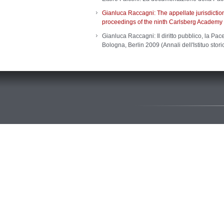
Gianluca Raccagni: The appellate jurisdiction,
proceedings of the ninth Carlsberg Academy 
Gianluca Raccagni: Il diritto pubblico, la Pace
Bologna, Berlin 2009 (Annali dell'Istituo stor