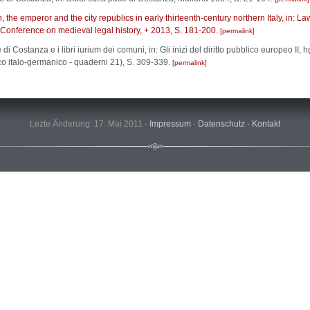
 the emperor and the city republics in early thirteenth-century northern Italy, in: L
Conference on medieval legal history, + 2013, S. 181-200.
permalink
 di Costanza e i libri iurium dei comuni, in: Gli inizi del diritto pubblico europeo II,
ico italo-germanico - quaderni 21), S. 309-339.
permalink
Lezte Änderung: 17. Mai 2011 -
Impressum
-
Datenschutz
-
Kontakt