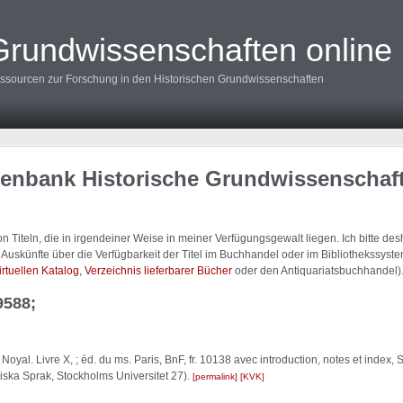
Grundwissenschaften online
ssourcen zur Forschung in den Historischen Grundwissenschaften
tenbank Historische Grundwissenschaf
 Titeln, die in irgendeiner Weise in meiner Verfügungsgewalt liegen. Ich bitte d
uskünfte über die Verfügbarkeit der Titel im Buchhandel oder im Bibliothekssystem
irtuellen Katalog
,
Verzeichnis lieferbarer Bücher
oder den Antiquariatsbuchhandel)
9588;
Noyal. Livre X, ; éd. du ms. Paris, BnF, fr. 10138 avec introduction, notes et index
ssiska Sprak, Stockholms Universitet 27).
permalink
KVK