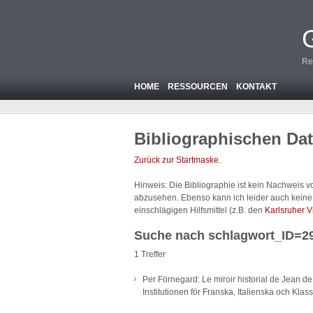
Re
HOME
RESSOURCEN
KONTAKT
Bibliographischen Da
Zurück zur Startmaske
.
Hinweis: Die Bibliographie ist
kein
Nachweis von
abzusehen. Ebenso kann ich leider auch keine A
einschlägigen Hilfsmittel (z.B. den
Karlsruher V
Suche nach schlagwort_ID=2
1 Treffer
Per Förnegard: Le miroir historial de Jean de 
Institutionen för Franska, Italienska och Kla