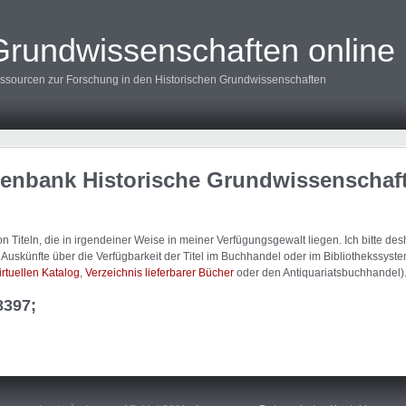
Grundwissenschaften online
ssourcen zur Forschung in den Historischen Grundwissenschaften
tenbank Historische Grundwissenschaf
 Titeln, die in irgendeiner Weise in meiner Verfügungsgewalt liegen. Ich bitte d
uskünfte über die Verfügbarkeit der Titel im Buchhandel oder im Bibliothekssystem
irtuellen Katalog
,
Verzeichnis lieferbarer Bücher
oder den Antiquariatsbuchhandel)
8397;