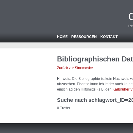
Re
HOME
RESSOURCEN
KONTAKT
Bibliographischen Da
Zurück zur Startmaske
.
Hinweis: Die Bibliographie ist
kein
Nachweis von
abzusehen. Ebenso kann ich leider auch keine A
einschlägigen Hilfsmittel (z.B. den
Karlsruher V
Suche nach schlagwort_ID=2
0 Treffer