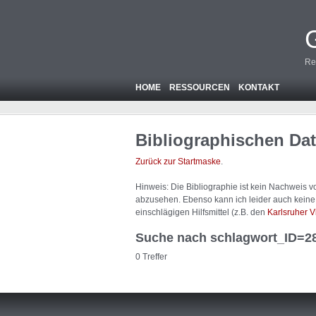
Re
HOME
RESSOURCEN
KONTAKT
Bibliographischen Da
Zurück zur Startmaske
.
Hinweis: Die Bibliographie ist
kein
Nachweis von
abzusehen. Ebenso kann ich leider auch keine A
einschlägigen Hilfsmittel (z.B. den
Karlsruher V
Suche nach schlagwort_ID=2
0 Treffer