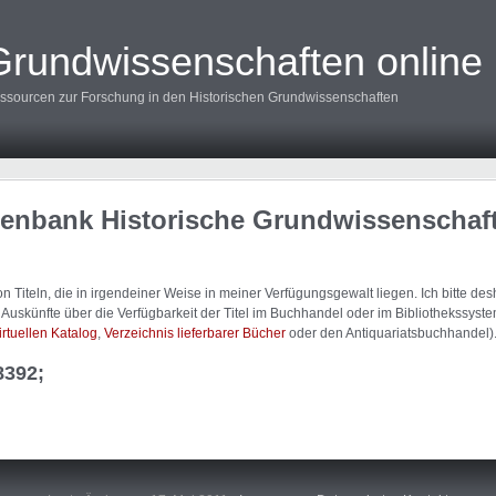
Grundwissenschaften online
ssourcen zur Forschung in den Historischen Grundwissenschaften
tenbank Historische Grundwissenschaf
 Titeln, die in irgendeiner Weise in meiner Verfügungsgewalt liegen. Ich bitte d
uskünfte über die Verfügbarkeit der Titel im Buchhandel oder im Bibliothekssystem
irtuellen Katalog
,
Verzeichnis lieferbarer Bücher
oder den Antiquariatsbuchhandel)
8392;