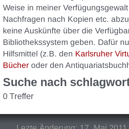
Weise in meiner Verfügungsgewalt 
Nachfragen nach Kopien etc. abzu
keine Auskünfte über die Verfügbar
Bibliothekssystem geben. Dafür nut
Hilfsmittel (z.B. den
Karlsruher Virt
Bücher
oder den Antiquariatsbuch
Suche nach schlagwor
0 Treffer
Lezte Änderung: 17. Mai 2011