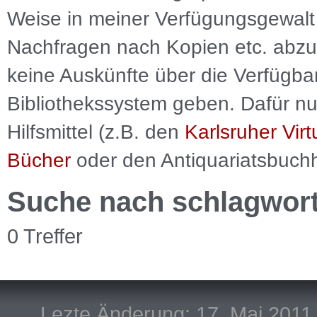
Weise in meiner Verfügungsgewalt 
Nachfragen nach Kopien etc. abzu
keine Auskünfte über die Verfügbar
Bibliothekssystem geben. Dafür nut
Hilfsmittel (z.B. den
Karlsruher Virt
Bücher
oder den Antiquariatsbuch
Suche nach schlagwor
0 Treffer
Lezte Änderung: 17. Mai 2011