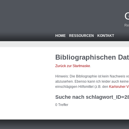
Re
HOME
RESSOURCEN
KONTAKT
Bibliographischen Da
Zurück zur Startmaske
.
Hinweis: Die Bibliographie ist
kein
Nachweis von
abzusehen. Ebenso kann ich leider auch keine A
einschlägigen Hilfsmittel (z.B. den
Karlsruher V
Suche nach schlagwort_ID=2
0 Treffer