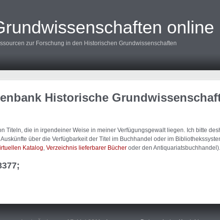
Grundwissenschaften online
ssourcen zur Forschung in den Historischen Grundwissenschaften
tenbank Historische Grundwissenschaf
 Titeln, die in irgendeiner Weise in meiner Verfügungsgewalt liegen. Ich bitte d
uskünfte über die Verfügbarkeit der Titel im Buchhandel oder im Bibliothekssystem
irtuellen Katalog
,
Verzeichnis lieferbarer Bücher
oder den Antiquariatsbuchhandel)
8377;