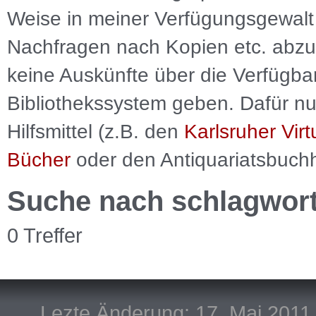
Weise in meiner Verfügungsgewalt 
Nachfragen nach Kopien etc. abzu
keine Auskünfte über die Verfügbar
Bibliothekssystem geben. Dafür nut
Hilfsmittel (z.B. den
Karlsruher Virt
Bücher
oder den Antiquariatsbuch
Suche nach schlagwor
0 Treffer
Lezte Änderung: 17. Mai 2011