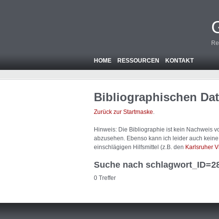
Re
HOME
RESSOURCEN
KONTAKT
Bibliographischen Da
Zurück zur Startmaske
.
Hinweis: Die Bibliographie ist
kein
Nachweis von
abzusehen. Ebenso kann ich leider auch keine A
einschlägigen Hilfsmittel (z.B. den
Karlsruher V
Suche nach schlagwort_ID=2
0 Treffer