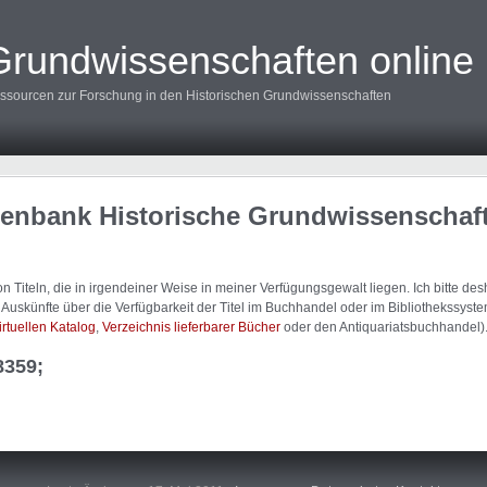
Grundwissenschaften online
ssourcen zur Forschung in den Historischen Grundwissenschaften
tenbank Historische Grundwissenschaf
 Titeln, die in irgendeiner Weise in meiner Verfügungsgewalt liegen. Ich bitte d
uskünfte über die Verfügbarkeit der Titel im Buchhandel oder im Bibliothekssystem
irtuellen Katalog
,
Verzeichnis lieferbarer Bücher
oder den Antiquariatsbuchhandel)
8359;