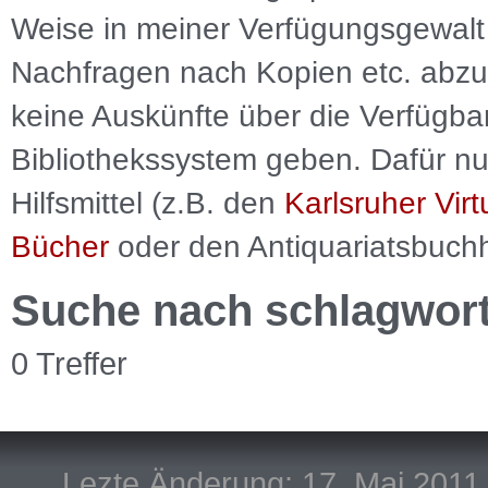
Weise in meiner Verfügungsgewalt 
Nachfragen nach Kopien etc. abzu
keine Auskünfte über die Verfügbar
Bibliothekssystem geben. Dafür nut
Hilfsmittel (z.B. den
Karlsruher Virt
Bücher
oder den Antiquariatsbuch
Suche nach schlagwor
0 Treffer
Lezte Änderung: 17. Mai 2011