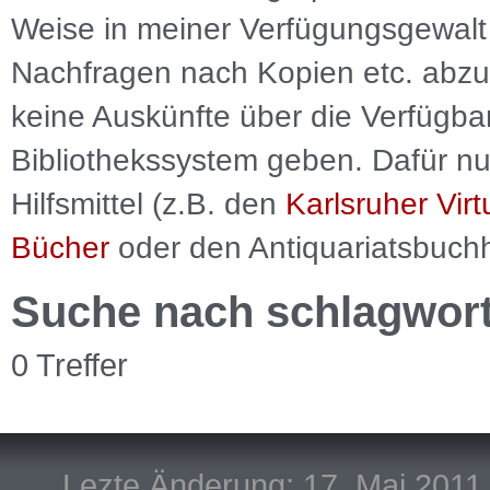
Weise in meiner Verfügungsgewalt 
Nachfragen nach Kopien etc. abzu
keine Auskünfte über die Verfügbar
Bibliothekssystem geben. Dafür nut
Hilfsmittel (z.B. den
Karlsruher Virt
Bücher
oder den Antiquariatsbuch
Suche nach schlagwor
0 Treffer
Lezte Änderung: 17. Mai 2011