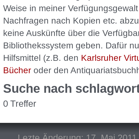
Weise in meiner Verfügungsgewalt 
Nachfragen nach Kopien etc. abzu
keine Auskünfte über die Verfügbar
Bibliothekssystem geben. Dafür nut
Hilfsmittel (z.B. den
Karlsruher Virt
Bücher
oder den Antiquariatsbuch
Suche nach schlagwor
0 Treffer
Lezte Änderung: 17. Mai 2011