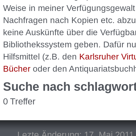
Weise in meiner Verfügungsgewalt 
Nachfragen nach Kopien etc. abzu
keine Auskünfte über die Verfügbar
Bibliothekssystem geben. Dafür nut
Hilfsmittel (z.B. den
Karlsruher Virt
Bücher
oder den Antiquariatsbuch
Suche nach schlagwor
0 Treffer
Lezte Änderung: 17. Mai 2011