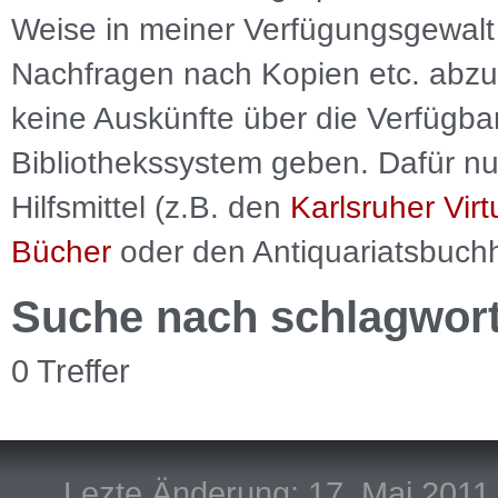
Weise in meiner Verfügungsgewalt 
Nachfragen nach Kopien etc. abzu
keine Auskünfte über die Verfügbar
Bibliothekssystem geben. Dafür nut
Hilfsmittel (z.B. den
Karlsruher Virt
Bücher
oder den Antiquariatsbuch
Suche nach schlagwor
0 Treffer
Lezte Änderung: 17. Mai 2011