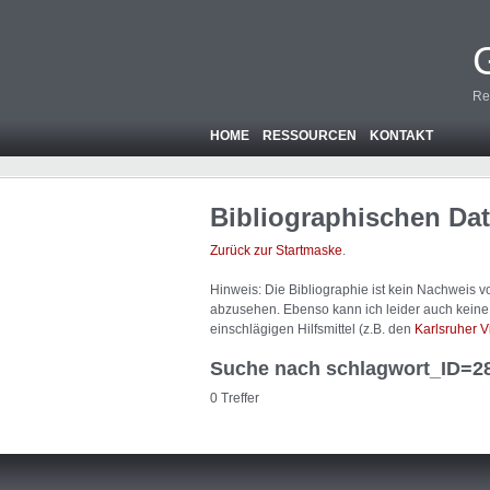
Re
HOME
RESSOURCEN
KONTAKT
Bibliographischen Da
Zurück zur Startmaske
.
Hinweis: Die Bibliographie ist
kein
Nachweis von
abzusehen. Ebenso kann ich leider auch keine A
einschlägigen Hilfsmittel (z.B. den
Karlsruher V
Suche nach schlagwort_ID=2
0 Treffer