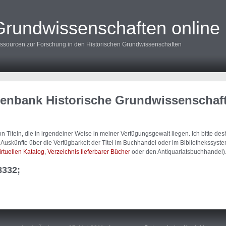
Grundwissenschaften online
ssourcen zur Forschung in den Historischen Grundwissenschaften
tenbank Historische Grundwissenschaf
 Titeln, die in irgendeiner Weise in meiner Verfügungsgewalt liegen. Ich bitte d
uskünfte über die Verfügbarkeit der Titel im Buchhandel oder im Bibliothekssystem
irtuellen Katalog
,
Verzeichnis lieferbarer Bücher
oder den Antiquariatsbuchhandel)
8332;