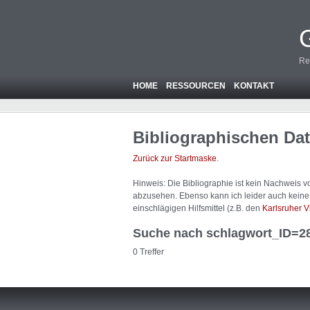
Re
HOME
RESSOURCEN
KONTAKT
Bibliographischen Da
Zurück zur Startmaske
.
Hinweis: Die Bibliographie ist
kein
Nachweis von
abzusehen. Ebenso kann ich leider auch keine A
einschlägigen Hilfsmittel (z.B. den
Karlsruher V
Suche nach schlagwort_ID=2
0 Treffer