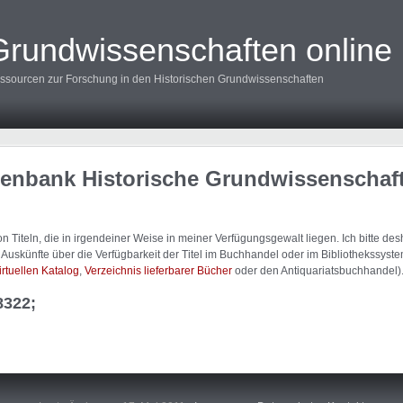
Grundwissenschaften online
ssourcen zur Forschung in den Historischen Grundwissenschaften
tenbank Historische Grundwissenschaf
 Titeln, die in irgendeiner Weise in meiner Verfügungsgewalt liegen. Ich bitte d
uskünfte über die Verfügbarkeit der Titel im Buchhandel oder im Bibliothekssystem
irtuellen Katalog
,
Verzeichnis lieferbarer Bücher
oder den Antiquariatsbuchhandel)
8322;