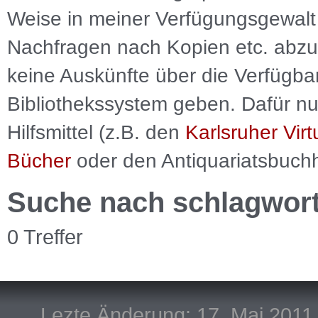
Weise in meiner Verfügungsgewalt 
Nachfragen nach Kopien etc. abzu
keine Auskünfte über die Verfügbar
Bibliothekssystem geben. Dafür nut
Hilfsmittel (z.B. den
Karlsruher Virt
Bücher
oder den Antiquariatsbuch
Suche nach schlagwor
0 Treffer
Lezte Änderung: 17. Mai 2011