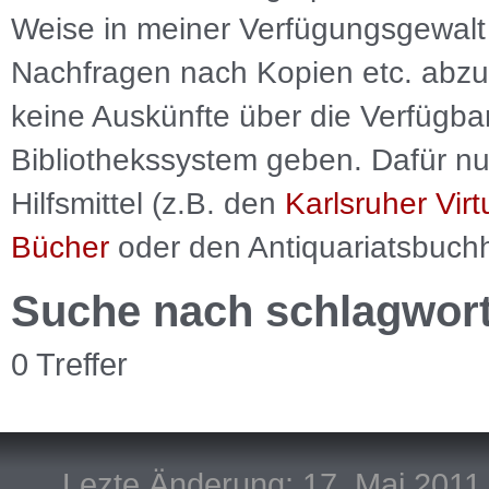
Weise in meiner Verfügungsgewalt 
Nachfragen nach Kopien etc. abzu
keine Auskünfte über die Verfügbar
Bibliothekssystem geben. Dafür nut
Hilfsmittel (z.B. den
Karlsruher Virt
Bücher
oder den Antiquariatsbuch
Suche nach schlagwor
0 Treffer
Lezte Änderung: 17. Mai 2011